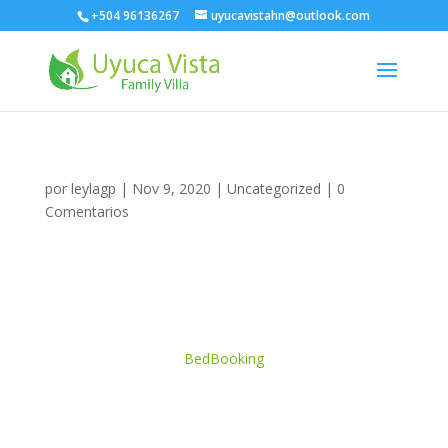
+504 96136267
uyucavistahn@outlook.com
por
leylagp
|
Nov 9, 2020
|
Uncategorized
|
0
Comentarios
BedBooking